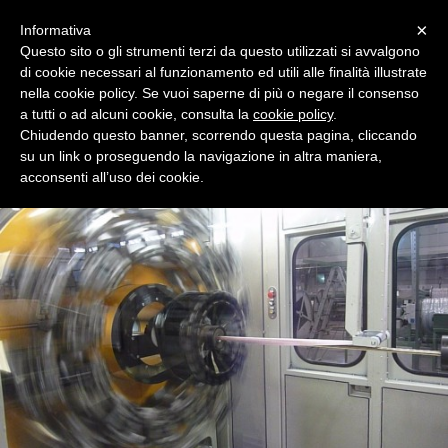
Menu
×
Informativa
Questo sito o gli strumenti terzi da questo utilizzati si avvalgono
di cookie necessari al funzionamento ed utili alle finalità illustrate
nella cookie policy. Se vuoi saperne di più o negare il consenso
a tutti o ad alcuni cookie, consulta la
cookie policy
.
Chiudendo questo banner, scorrendo questa pagina, cliccando
Tecnologie avanzate per l'industria dei tubi in
su un link o proseguendo la navigazione in altra maniera,
gomma
acconsenti all’uso dei cookie.