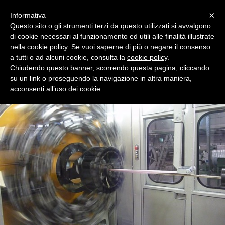
Menu
×
Informativa
Questo sito o gli strumenti terzi da questo utilizzati si avvalgono
di cookie necessari al funzionamento ed utili alle finalità illustrate
nella cookie policy. Se vuoi saperne di più o negare il consenso
a tutti o ad alcuni cookie, consulta la
cookie policy
.
Chiudendo questo banner, scorrendo questa pagina, cliccando
Tecnologie avanzate per l'industria dei tubi in
su un link o proseguendo la navigazione in altra maniera,
gomma
acconsenti all’uso dei cookie.